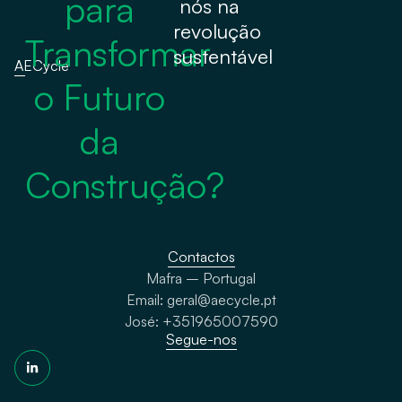
para
nós na
revolução
Transformar
sustentável
AECycle
o Futuro
da
Construção?
Contactos
Mafra – Portugal
Email: geral@aecycle.pt
José: +351965007590
Segue-nos