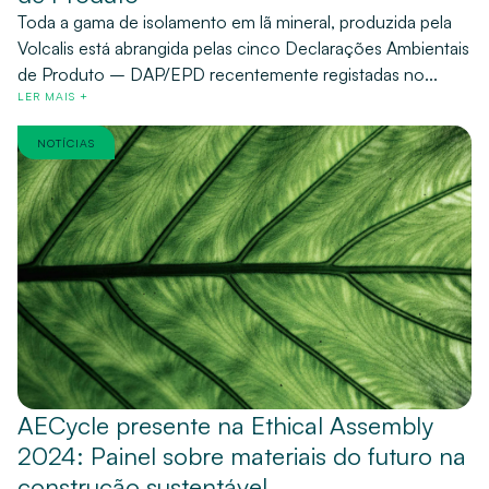
Toda a gama de isolamento em lã mineral, produzida pela
Volcalis está abrangida pelas cinco Declarações Ambientais
de Produto – DAP/EPD recentemente registadas no...
LER MAIS +
NOTÍCIAS
AECycle presente na Ethical Assembly
2024: Painel sobre materiais do futuro na
construção sustentável