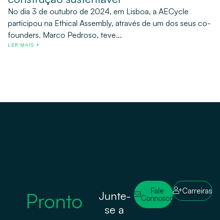
No dia 3 de outubro de 2024, em Lisboa, a AECycle
participou na Ethical Assembly, através de um dos seus co-
founders. Marco Pedroso, teve...
LER MAIS +
Fale
Carreiras
Pronto
Junte-
Connosco
se a