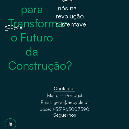
para
nós na
revolução
Transformar
sustentável
AECycle
o Futuro
da
Construção?
Contactos
Mafra – Portugal
Email: geral@aecycle.pt
José: +351965007590
Segue-nos