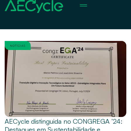
Sobre Nós
Notícias & Blog
NOTÍCIAS
AECycle distinguida no CONGREGA ’24:
Destaques em Sustentabilidade e