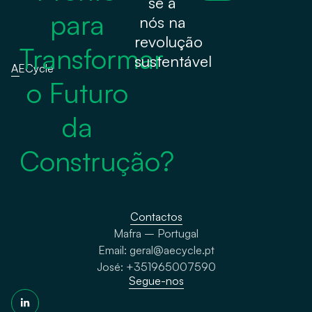
se a
para
nós na
revolução
Transformar
sustentável
AECycle
o Futuro
da
Construção?
Contactos
Mafra – Portugal
Email: geral@aecycle.pt
José: +351965007590
Segue-nos