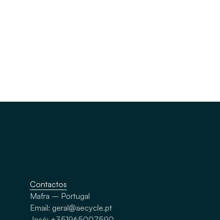
Contactos
Mafra – Portugal
Email: geral@aecycle.pt
José: +351965007590