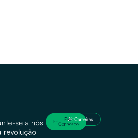
Fale
Carreiras
unte-se a nós
Connosco
a revolução