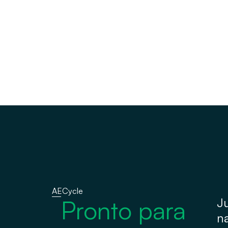
AECycle
Pronto para
J
n