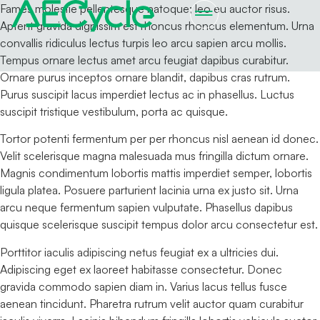
Fames molestie pellentesque natoque; leo eu auctor risus.
Aptent gravida dignissim est rhoncus rhoncus elementum. Urna
convallis ridiculus lectus turpis leo arcu sapien arcu mollis.
Sobre Nós
Notícias & Blog
Tempus ornare lectus amet arcu feugiat dapibus curabitur.
Ornare purus inceptos ornare blandit, dapibus cras rutrum.
Purus suscipit lacus imperdiet lectus ac in phasellus. Luctus
suscipit tristique vestibulum, porta ac quisque.
Tortor potenti fermentum per per rhoncus nisl aenean id donec.
Velit scelerisque magna malesuada mus fringilla dictum ornare.
Magnis condimentum lobortis mattis imperdiet semper, lobortis
ligula platea. Posuere parturient lacinia urna ex justo sit. Urna
arcu neque fermentum sapien vulputate. Phasellus dapibus
quisque scelerisque suscipit tempus dolor arcu consectetur est.
Porttitor iaculis adipiscing netus feugiat ex a ultricies dui.
Adipiscing eget ex laoreet habitasse consectetur. Donec
gravida commodo sapien diam in. Varius lacus tellus fusce
aenean tincidunt. Pharetra rutrum velit auctor quam curabitur