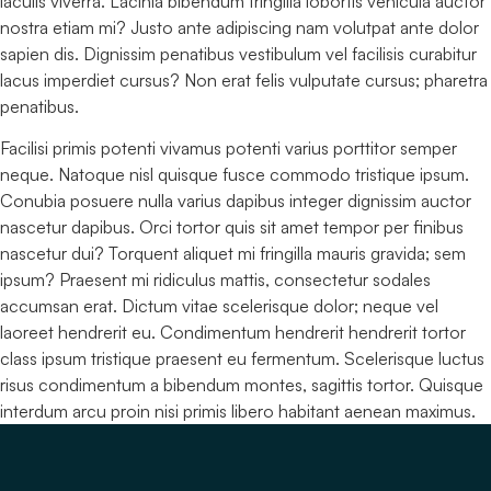
iaculis viverra. Lacinia bibendum fringilla lobortis vehicula auctor
nostra etiam mi? Justo ante adipiscing nam volutpat ante dolor
sapien dis. Dignissim penatibus vestibulum vel facilisis curabitur
lacus imperdiet cursus? Non erat felis vulputate cursus; pharetra
penatibus.
Facilisi primis potenti vivamus potenti varius porttitor semper
neque. Natoque nisl quisque fusce commodo tristique ipsum.
Conubia posuere nulla varius dapibus integer dignissim auctor
nascetur dapibus. Orci tortor quis sit amet tempor per finibus
nascetur dui? Torquent aliquet mi fringilla mauris gravida; sem
ipsum? Praesent mi ridiculus mattis, consectetur sodales
accumsan erat. Dictum vitae scelerisque dolor; neque vel
laoreet hendrerit eu. Condimentum hendrerit hendrerit tortor
class ipsum tristique praesent eu fermentum. Scelerisque luctus
risus condimentum a bibendum montes, sagittis tortor. Quisque
interdum arcu proin nisi primis libero habitant aenean maximus.