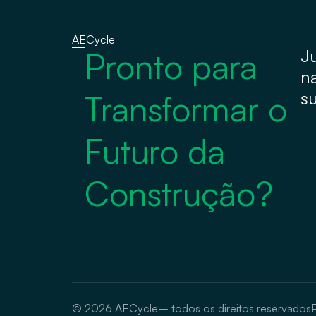
AECycle
Pronto para
J
n
Transformar o
su
Futuro da
Construção?
© 2026
AECycle
– todos os direitos reservados
P