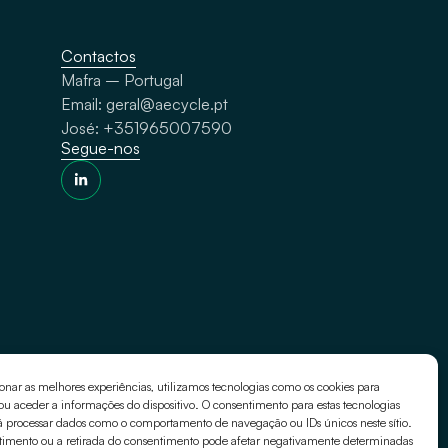
Contactos
Mafra – Portugal
Email: geral@aecycle.pt
José: +351965007590
Segue-nos
onar as melhores experiências, utilizamos tecnologias como os cookies para
u aceder a informações do dispositivo. O consentimento para estas tecnologias
á processar dados como o comportamento de navegação ou IDs únicos neste sítio.
Design by
Boutik
.pt
timento ou a retirada do consentimento pode afetar negativamente determinadas