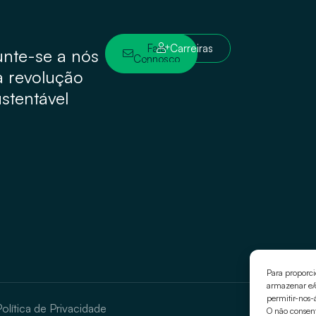
Fale
Carreiras
unte-se a nós
Connosco
a revolução
stentável
Para proporci
armazenar e/o
permitir-nos-
olítica de Privacidade
O não consen